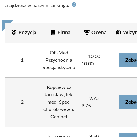
znajdziesz w naszym rankingu.
Pozycja
Firma
Ocena
Wizyt
Ofi-Med
10.00
1
Przychodnia
Zoba
10.00
Specjalistyczna
Kopciewicz
Jarosław, lek.
9.75
2
med. Spec.
Zoba
9.75
chorób wewn.
Gabinet
Pracownia
9.50