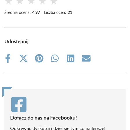
★
★
★
★
★
Średnia ocena:
4.97
Liczba ocen:
21
Udostępnij
Share
Share
Share
Share
Share
Share
on
on
on
on
on
on
Facebook
X
Pinterest
WhatsApp
LinkedIn
Email
(Twitter)
Dołącz do nas na Facebooku!
Odkrywaj, dyskutuj i dziel się tym co najlepsze!