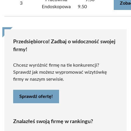
3
Zoba
Endoskopowa
9.50
Przedsiębiorco! Zadbaj o widoczność swojej
firmy!
Chcesz wyróżnić firmę na tle konkurencji?
Sprawdź jak możesz wypromować wizytówkę
firmy w naszym serwisie.
Sprawdź ofertę!
Znalazłeś swoją firmę w rankingu?