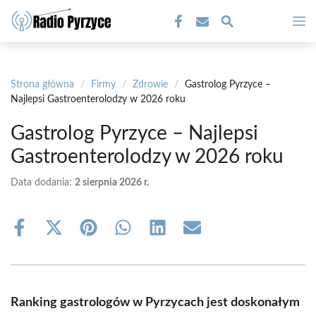
Przejdź
M
do
treści
Strona główna
/
Firmy
/
Zdrowie
/
Gastrolog Pyrzyce –
Najlepsi Gastroenterolodzy w 2026 roku
Gastrolog Pyrzyce – Najlepsi
Gastroenterolodzy w 2026 roku
Data dodania:
2 sierpnia 2026 r.
Share
Share
Share
Share
Share
Share
on
on
on
on
on
on
Facebook
X
Pinterest
WhatsApp
LinkedIn
Email
(Twitter)
Ranking gastrologów w Pyrzycach jest doskonałym