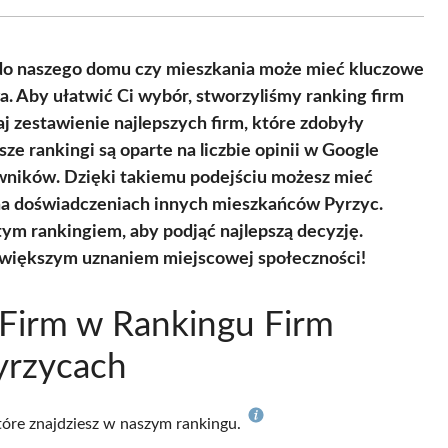
Facebook
X
Pinterest
WhatsApp
LinkedIn
Email
(Twitter)
 do naszego domu czy mieszkania może mieć kluczowe
a. Aby ułatwić Ci wybór, stworzyliśmy ranking firm
j zestawienie najlepszych firm, które zdobyły
ze rankingi są oparte na liczbie opinii w Google
ników. Dzięki takiemu podejściu możesz mieć
 na doświadczeniach innych mieszkańców Pyrzyc.
ym rankingiem, aby podjąć najlepszą decyzję.
ajwiększym uznaniem miejscowej społeczności!
Firm w Rankingu Firm
yrzycach
które znajdziesz w naszym rankingu.