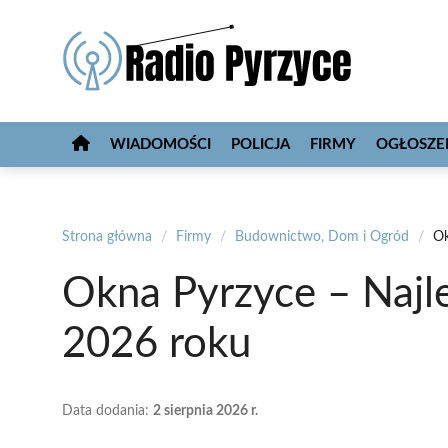
Przejdź
do
treści
WIADOMOŚCI
POLICJA
FIRMY
OGŁOSZE
Strona główna
/
Firmy
/
Budownictwo, Dom i Ogród
/
Ok
Okna Pyrzyce – Najl
2026 roku
Data dodania:
2 sierpnia 2026 r.