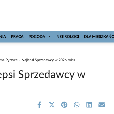
NIA
PRACA
POGODA
NEKROLOGI
DLA MIESZKAŃ
na Pyrzyce – Najlepsi Sprzedawcy w 2026 roku
epsi Sprzedawcy w
Share
Share
Share
Share
Share
Share
on
on
on
on
on
on