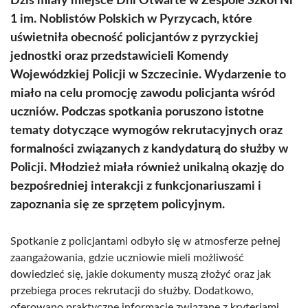
Dziś miały miejsce Dni Otwarte w Zespole Szkół Nr
1 im. Noblistów Polskich w Pyrzycach, które
uświetniła obecność policjantów z pyrzyckiej
jednostki oraz przedstawicieli Komendy
Wojewódzkiej Policji w Szczecinie. Wydarzenie to
miało na celu promocję zawodu policjanta wśród
uczniów. Podczas spotkania poruszono istotne
tematy dotyczące wymogów rekrutacyjnych oraz
formalności związanych z kandydaturą do służby w
Policji. Młodzież miała również unikalną okazję do
bezpośredniej interakcji z funkcjonariuszami i
zapoznania się ze sprzętem policyjnym.
Spotkanie z policjantami odbyło się w atmosferze pełnej
zaangażowania, gdzie uczniowie mieli możliwość
dowiedzieć się, jakie dokumenty muszą złożyć oraz jak
przebiega proces rekrutacji do służby. Dodatkowo,
oferowano praktyczne informacje związane z kryteriami,