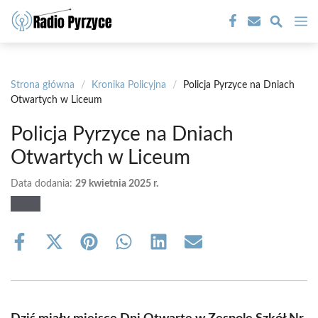
Przejdź
M
do
treści
Strona główna
/
Kronika Policyjna
/
Policja Pyrzyce na Dniach
Otwartych w Liceum
Policja Pyrzyce na Dniach
Otwartych w Liceum
Data dodania:
29 kwietnia 2025 r.
Share
Share
Share
Share
Share
Share
on
on
on
on
on
on
Facebook
X
Pinterest
WhatsApp
LinkedIn
Email
(Twitter)