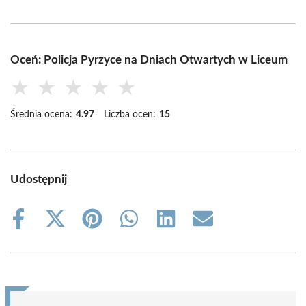
Oceń: Policja Pyrzyce na Dniach Otwartych w Liceum
★
★
★
★
★
Średnia ocena:
4.97
Liczba ocen:
15
Udostępnij
Share
Share
Share
Share
Share
Share
on
on
on
on
on
on
Facebook
X
Pinterest
WhatsApp
LinkedIn
Email
(Twitter)