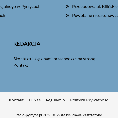
ocjalnego w Pyrzycach
Przebudowa ul. Kiliński
ach
Powołanie rzeczoznawcó
REDAKCJA
Skontaktuj się z nami przechodząc na stronę
Kontakt
Kontakt
O Nas
Regulamin
Polityka Prywatności
radio-pyrzyce.pl 2026 © Wszelkie Prawa Zastrzeżone