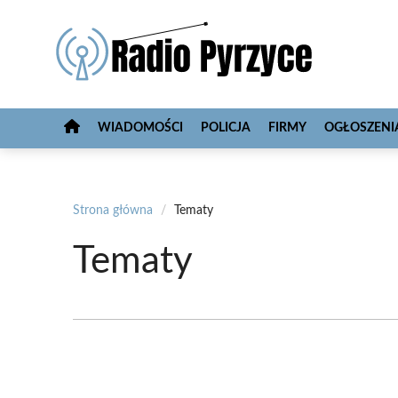
Przejdź
do
treści
WIADOMOŚCI
POLICJA
FIRMY
OGŁOSZENI
Strona główna
/
Tematy
Tematy