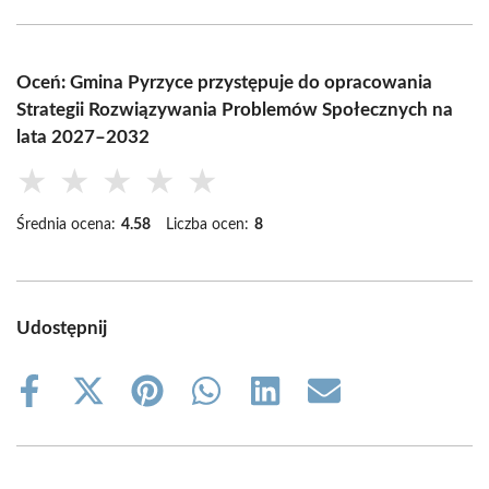
Oceń: Gmina Pyrzyce przystępuje do opracowania
Strategii Rozwiązywania Problemów Społecznych na
lata 2027–2032
★
★
★
★
★
Średnia ocena:
4.58
Liczba ocen:
8
Udostępnij
Share
Share
Share
Share
Share
Share
on
on
on
on
on
on
Facebook
X
Pinterest
WhatsApp
LinkedIn
Email
(Twitter)