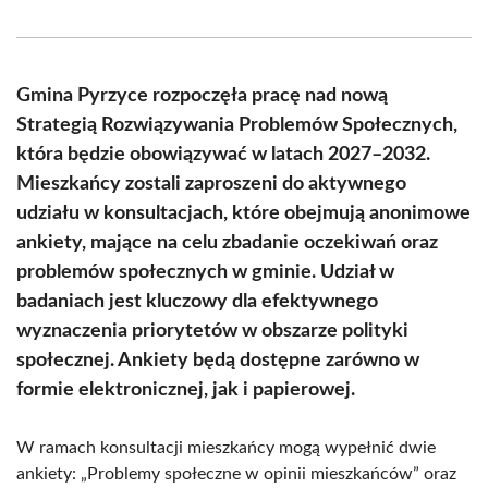
on
on
on
on
on
on
Facebook
X
Pinterest
WhatsApp
LinkedIn
Email
(Twitter)
Gmina Pyrzyce rozpoczęła pracę nad nową
Strategią Rozwiązywania Problemów Społecznych,
która będzie obowiązywać w latach 2027–2032.
Mieszkańcy zostali zaproszeni do aktywnego
udziału w konsultacjach, które obejmują anonimowe
ankiety, mające na celu zbadanie oczekiwań oraz
problemów społecznych w gminie. Udział w
badaniach jest kluczowy dla efektywnego
wyznaczenia priorytetów w obszarze polityki
społecznej. Ankiety będą dostępne zarówno w
formie elektronicznej, jak i papierowej.
W ramach konsultacji mieszkańcy mogą wypełnić dwie
ankiety: „Problemy społeczne w opinii mieszkańców” oraz