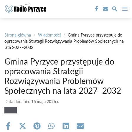
Przejdź
M
do
treści
Strona główna
/
Wiadomości
/
Gmina Pyrzyce przystępuje do
opracowania Strategii Rozwiązywania Problemów Społecznych na
lata 2027–2032
Gmina Pyrzyce przystępuje do
opracowania Strategii
Rozwiązywania Problemów
Społecznych na lata 2027–2032
Data dodania:
15 maja 2026 r.
Share
Share
Share
Share
Share
Share