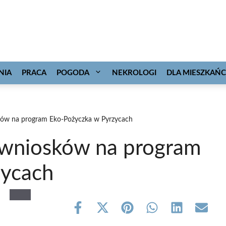
NIA
PRACA
POGODA
NEKROLOGI
DLA MIESZKAŃ
ków na program Eko-Pożyczka w Pyrzycach
 wniosków na program
zycach
Share
Share
Share
Share
Share
Share
on
on
on
on
on
on