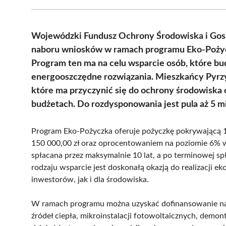
Wojewódzki Fundusz Ochrony Środowiska i Gosp
naboru wniosków w ramach programu Eko-Pożyc
Program ten ma na celu wsparcie osób, które bu
energooszczędne rozwiązania. Mieszkańcy Pyrzy
które ma przyczynić się do ochrony środowisk
budżetach. Do rozdysponowania jest pula aż 5 m
Program Eko-Pożyczka oferuje pożyczkę pokrywającą 
150 000,00 zł oraz oprocentowaniem na poziomie 6% w 
spłacana przez maksymalnie 10 lat, a po terminowej s
rodzaju wsparcie jest doskonałą okazją do realizacji e
inwestorów, jak i dla środowiska.
W ramach programu można uzyskać dofinansowanie na 
źródeł ciepła, mikroinstalacji fotowoltaicznych, dem