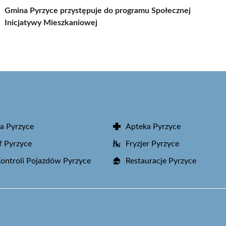
Gmina Pyrzyce przystępuje do programu Społecznej
Inicjatywy Mieszkaniowej
a Pyrzyce
Apteka Pyrzyce
f Pyrzyce
Fryzjer Pyrzyce
Kontroli Pojazdów Pyrzyce
Restauracje Pyrzyce