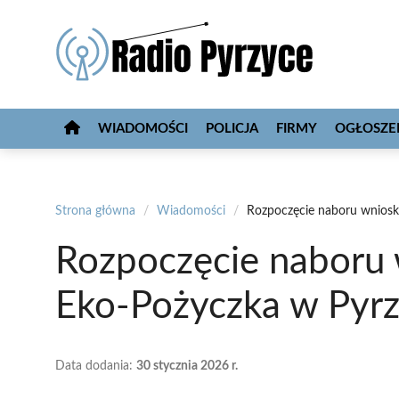
Przejdź
do
treści
WIADOMOŚCI
POLICJA
FIRMY
OGŁOSZE
Strona główna
/
Wiadomości
/
Rozpoczęcie naboru wnios
Rozpoczęcie naboru
Eko-Pożyczka w Pyr
Data dodania:
30 stycznia 2026 r.