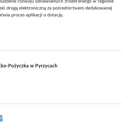
obudzenie rozwoju odnawialnych źródeł energii w regionie
ki drogą elektroniczną za pośrednictwem dedykowanej
twia proces aplikacji o dotację.
Eko-Pożyczka w Pyrzycach
Share
on