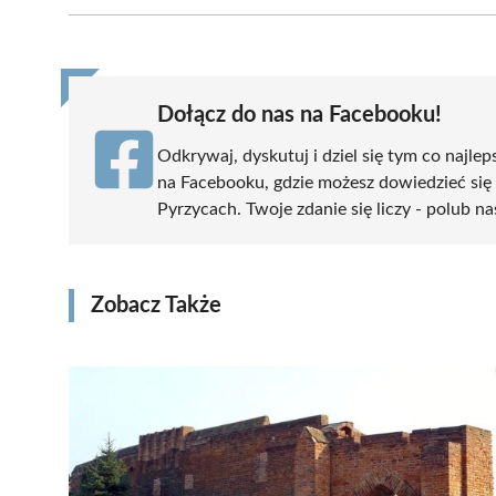
Facebook
X
Pinterest
WhatsApp
LinkedIn
(Twitter)
Dołącz do nas na Facebooku!
Odkrywaj, dyskutuj i dziel się tym co najlep
na Facebooku, gdzie możesz dowiedzieć się
Pyrzycach. Twoje zdanie się liczy - polub na
Zobacz Także