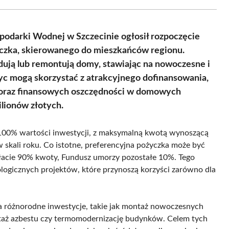
Facebook
X
Pinterest
WhatsApp
LinkedIn
Email
(Twitter)
odarki Wodnej w Szczecinie ogłosił rozpoczęcie
zka, skierowanego do mieszkańców regionu.
dują lub remontują domy, stawiając na nowoczesne i
c mogą skorzystać z atrakcyjnego dofinansowania,
a oraz finansowych oszczędności w domowych
ilionów złotych.
100% wartości inwestycji, z maksymalną kwotą wynoszącą
skali roku. Co istotne, preferencyjna pożyczka może być
płacie 90% kwoty, Fundusz umorzy pozostałe 10%. Tego
kologicznych projektów, które przynoszą korzyści zarówno dla
różnorodne inwestycje, takie jak montaż nowoczesnych
ontaż azbestu czy termomodernizację budynków. Celem tych