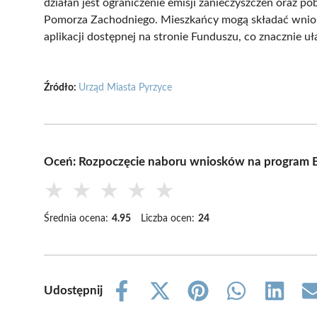
działań jest ograniczenie emisji zanieczyszczeń oraz p
Pomorza Zachodniego. Mieszkańcy mogą składać wnios
aplikacji dostępnej na stronie Funduszu, co znacznie uła
Źródło:
Urząd Miasta Pyrzyce
Oceń: Rozpoczęcie naboru wniosków na program 
★
★
★
★
★
Średnia ocena:
4.95
Liczba ocen:
24
Udostępnij
Share
Share
Share
Share
Share
on
on
on
on
on