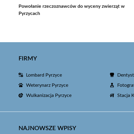
Powołanie rzeczoznawców do wyceny zwierząt w
Pyrzycach
FIRMY
Lombard Pyrzyce
Dentyst
Weterynarz Pyrzyce
Fotogra
Wulkanizacja Pyrzyce
Stacja 
NAJNOWSZE WPISY