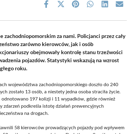
Share
Share
Share
Share
Share
Share
on
on
on
on
on
on
Facebook
X
Pinterest
WhatsApp
LinkedIn
Email
(Twitter)
achodniopomorskim za nami. Policjanci przez cały
czeństwo zarówno kierowców, jak i osób
kcjonariuszy obejmowały kontrolę stanu trzeźwości
wadzenia pojazdów. Statystyki wskazują na wzrost
głego roku.
ogach województwa zachodniopomorskiego doszło do 240
h zostało 13 osób, a niestety jedna osoba straciła życie.
odnotowano 197 kolizji i 11 wypadków, gdzie również
by zdarzeń podkreśla istotę działań prewencyjnych
ieczeństwa na drogach.
ujawnili 58 kierowców prowadzących pojazdy pod wpływem