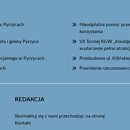
w Pyrzycach
Nieodpłatna pomoc praw
korzystania
sta i gminy Pyrzyce
VII Turniej KGW „Inwaz
wydarzenie pełne atrakcj
ocjalnego w Pyrzycach
Przebudowa ul. Kiliński
ach
Powołanie rzeczoznawcó
REDAKCJA
Skontaktuj się z nami przechodząc na stronę
Kontakt