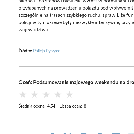
alkoholu, co stanowi niewielki wzrost w porównaniu d
przyłapanych na prowadzeniu pojazdu pod wpływem ś
szczególnie na trasach szybkiego ruchu, sprawił, że fu
policji w tym okresie były niezwykle intensywne, przy
województwa.
Źródło:
Policja Pyrzyce
Oceń: Podsumowanie majowego weekendu na dro
★
★
★
★
★
Średnia ocena:
4.54
Liczba ocen:
8