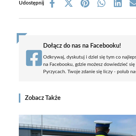
Udostępnij
Share
Share
Share
Share
Share
on
on
on
on
on
Facebook
X
Pinterest
WhatsApp
LinkedIn
(Twitter)
Dołącz do nas na Facebooku!
Odkrywaj, dyskutuj i dziel się tym co najlep
na Facebooku, gdzie możesz dowiedzieć się
Pyrzycach. Twoje zdanie się liczy - polub na
Zobacz Także