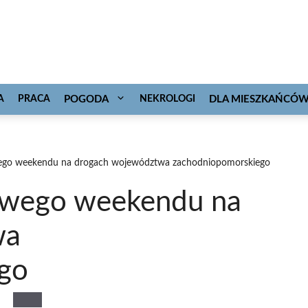
A
PRACA
POGODA
NEKROLOGI
DLA MIESZKAŃCÓ
go weekendu na drogach województwa zachodniopomorskiego
wego weekendu na
wa
go