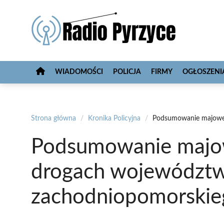
Przejdź
do
treści
WIADOMOŚCI
POLICJA
FIRMY
OGŁOSZENI
Strona główna
/
Kronika Policyjna
/
Podsumowanie majowe
Podsumowanie majo
drogach województ
zachodniopomorskie