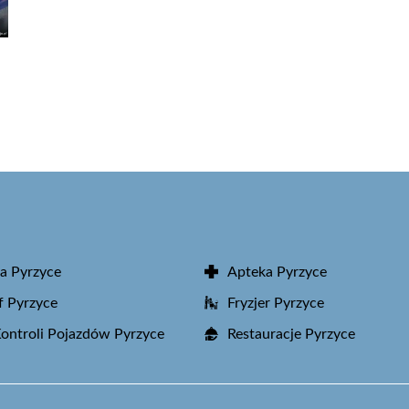
a Pyrzyce
Apteka Pyrzyce
f Pyrzyce
Fryzjer Pyrzyce
Kontroli Pojazdów Pyrzyce
Restauracje Pyrzyce