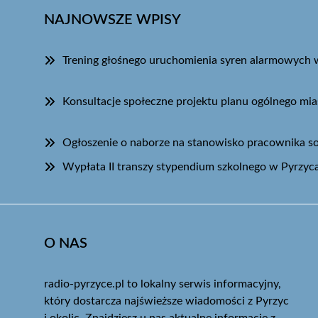
NAJNOWSZE WPISY
Trening głośnego uruchomienia syren alarmowych 
Konsultacje społeczne projektu planu ogólnego mia
Ogłoszenie o naborze na stanowisko pracownika s
Wypłata II transzy stypendium szkolnego w Pyrzyc
O NAS
radio-pyrzyce.pl to lokalny serwis informacyjny,
który dostarcza najświeższe wiadomości z Pyrzyc
i okolic. Znajdziesz u nas aktualne informacje z