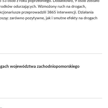
o 53 osób z roku poprzedniego. Dodatkowo, 9 osób zostało
rodków odurzających. Wzmożony ruch na drogach,
nkcjonariusze przeprowadzili 3865 interwencji. Działania
nosząc zarówno pozytywne, jak i smutne efekty na drogach
gach województwa zachodniopomorskiego