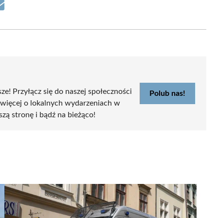
Share
on
Email
sze! Przyłącz się do naszej społeczności
Polub nas!
 więcej o lokalnych wydarzeniach w
szą stronę i bądź na bieżąco!