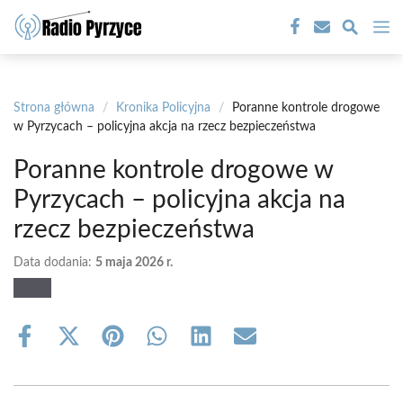
Przejdź
M
do
treści
Strona główna
/
Kronika Policyjna
/
Poranne kontrole drogowe
w Pyrzycach – policyjna akcja na rzecz bezpieczeństwa
Poranne kontrole drogowe w
Pyrzycach – policyjna akcja na
rzecz bezpieczeństwa
Data dodania:
5 maja 2026 r.
Share
Share
Share
Share
Share
Share
on
on
on
on
on
on
Facebook
X
Pinterest
WhatsApp
LinkedIn
Email
(Twitter)