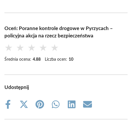
Oceń: Poranne kontrole drogowe w Pyrzycach –
policyjna akcja na rzecz bezpieczeństwa
★
★
★
★
★
Średnia ocena:
4.88
Liczba ocen:
10
Udostępnij
Share
Share
Share
Share
Share
Share
on
on
on
on
on
on
Facebook
X
Pinterest
WhatsApp
LinkedIn
Email
(Twitter)