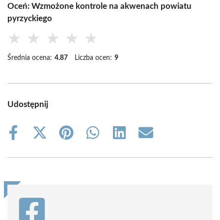
Oceń: Wzmożone kontrole na akwenach powiatu
pyrzyckiego
★
★
★
★
★
Średnia ocena:
4.87
Liczba ocen:
9
Udostępnij
Share
Share
Share
Share
Share
Share
on
on
on
on
on
on
Facebook
X
Pinterest
WhatsApp
LinkedIn
Email
(Twitter)