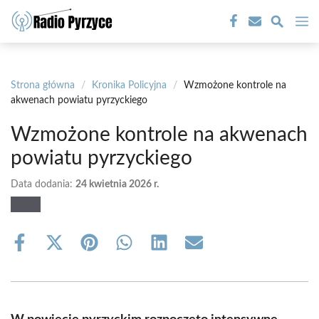
Przejdź
M
do
treści
Strona główna
/
Kronika Policyjna
/
Wzmożone kontrole na
akwenach powiatu pyrzyckiego
Wzmożone kontrole na akwenach
powiatu pyrzyckiego
Data dodania:
24 kwietnia 2026 r.
Share
Share
Share
Share
Share
Share
on
on
on
on
on
on
Facebook
X
Pinterest
WhatsApp
LinkedIn
Email
(Twitter)